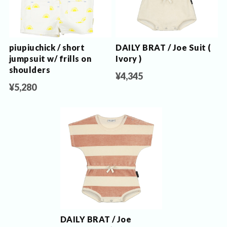
piupiuchick / short
DAILY BRAT / Joe Suit (
jumpsuit w/ frills on
Ivory )
shoulders
¥4,345
¥5,280
DAILY BRAT / Joe