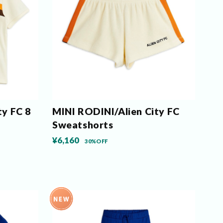
ty FC 8
MINI RODINI/Alien City FC
Sweatshorts
¥6,160
30%OFF