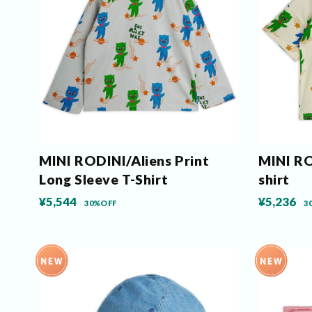
MINI RODINI/Aliens Print
MINI RO
Long Sleeve T-Shirt
shirt
¥5,544
¥5,236
30%OFF
3