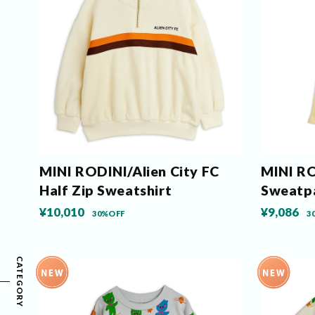
MINI RODINI/Alien City FC
MINI R
Half Zip Sweatshirt
Sweatp
¥10,010
¥9,086
30%OFF
3
CATEGORY