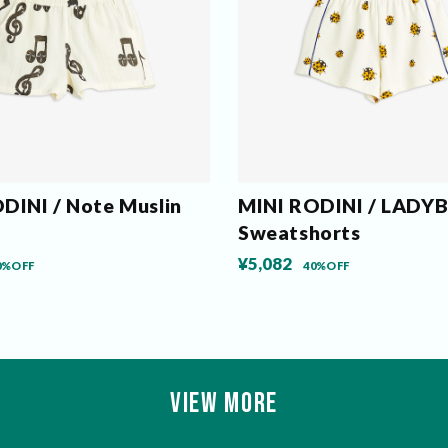
DINI / Note Muslin
MINI RODINI / LADY
Sweatshorts
¥5,082
0%OFF
40%OFF
VIEW MORE