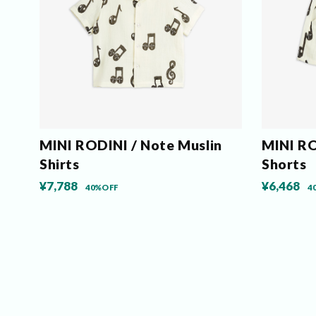
MINI RODINI / Note Muslin
MINI RO
Shirts
Shorts
¥7,788
¥6,468
40%OFF
4