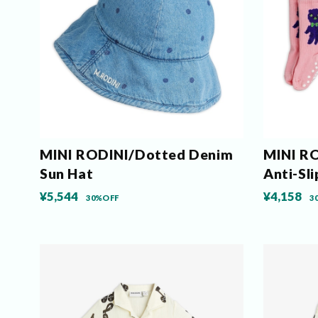
MINI RODINI/Dotted Denim
MINI RO
Sun Hat
Anti-Sl
¥5,544
¥4,158
30%OFF
3