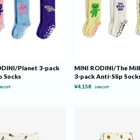
DINI/Planet 3-pack
MINI RODINI/The Mil
ip Socks
3-pack Anti-Slip Sock
¥4,158
0%OFF
30%OFF