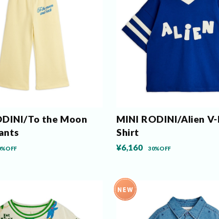
ODINI/To the Moon
MINI RODINI/Alien V-
ants
Shirt
¥6,160
0%OFF
30%OFF