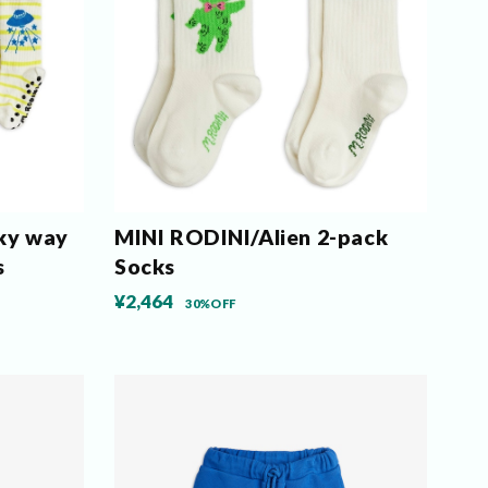
ky way
MINI RODINI/Alien 2-pack
s
Socks
¥2,464
30%OFF