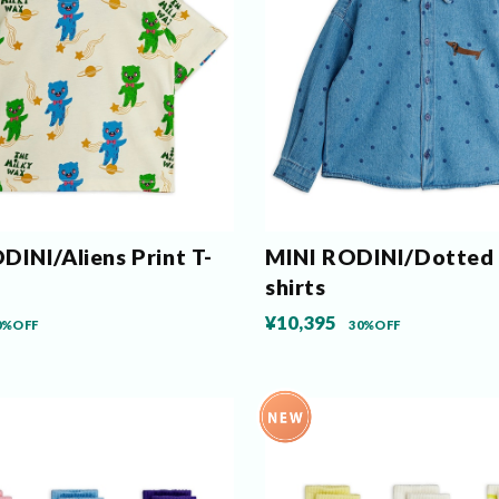
DINI/Aliens Print T-
MINI RODINI/Dotted
shirts
¥10,395
0%OFF
30%OFF