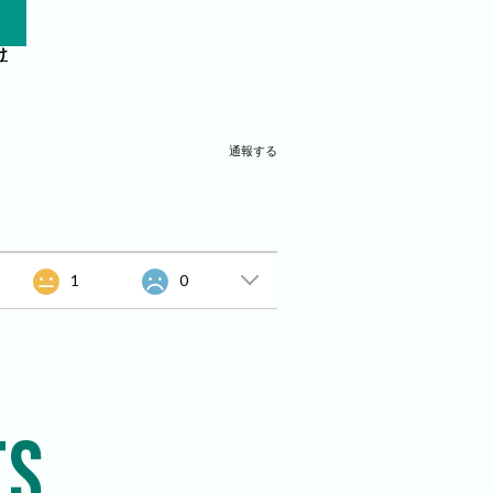
け
通報する
1
0
TS