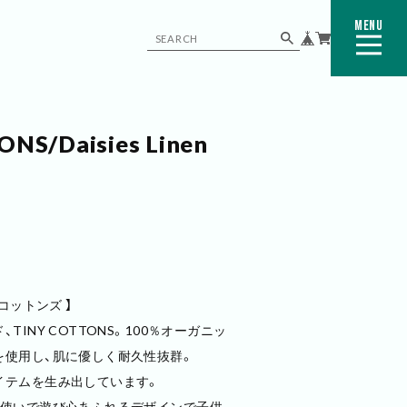
MENU
CLOSE
NS/Daisies Linen
ニーコットンズ 】
INY COTTONS。100％オーガニッ
を使用し、肌に優しく耐久性抜群。
イテムを生み出しています。
色使いで遊び心あふれるデザインで子供