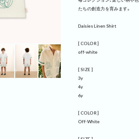
たちの創造力を育みます。
Daisies Linen Shirt
[ COLOR ]
off-white
[ SIZE ]
3y
4y
6y
[ COLOR ]
Off-White
[ SIZE ]