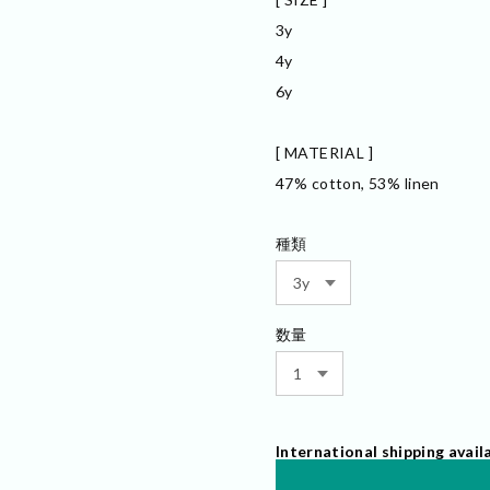
3y
4y
6y
[ MATERIAL ]
47% cotton, 53% linen
種類
数量
International shipping avail