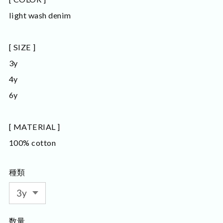
light wash denim
[ SIZE ]
3y
4y
6y
[ MATERIAL ]
100% cotton
種類
数量