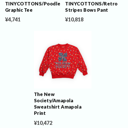
TINYCOTTONS/Poodle
TINYCOTTONS/Retro
Graphic Tee
Stripes Bows Pant
¥4,741
¥10,818
The New
Society/Amapola
Sweatshirt Amapola
Print
¥10,472